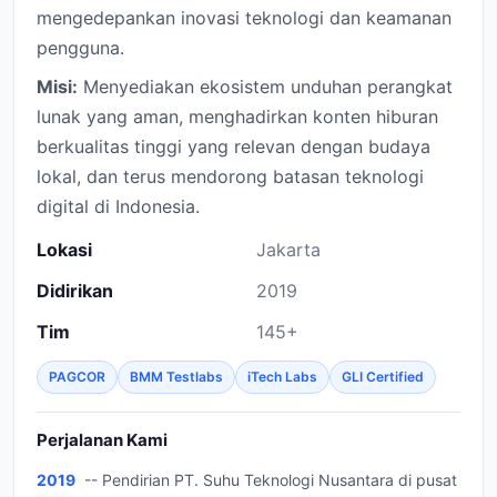
mengedepankan inovasi teknologi dan keamanan
pengguna.
Misi:
Menyediakan ekosistem unduhan perangkat
lunak yang aman, menghadirkan konten hiburan
berkualitas tinggi yang relevan dengan budaya
lokal, dan terus mendorong batasan teknologi
digital di Indonesia.
Lokasi
Jakarta
Didirikan
2019
Tim
145+
PAGCOR
BMM Testlabs
iTech Labs
GLI Certified
Perjalanan Kami
2019
-- Pendirian PT. Suhu Teknologi Nusantara di pusat