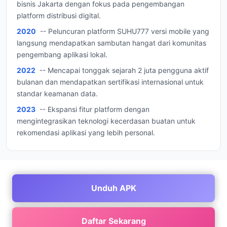
bisnis Jakarta dengan fokus pada pengembangan
platform distribusi digital.
2020
-- Peluncuran platform SUHU777 versi mobile yang
langsung mendapatkan sambutan hangat dari komunitas
pengembang aplikasi lokal.
2022
-- Mencapai tonggak sejarah 2 juta pengguna aktif
bulanan dan mendapatkan sertifikasi internasional untuk
standar keamanan data.
2023
-- Ekspansi fitur platform dengan
mengintegrasikan teknologi kecerdasan buatan untuk
rekomendasi aplikasi yang lebih personal.
Unduh APK
Daftar Sekarang